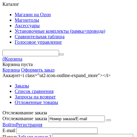
Каталог
Магазин на Ozon
Магнитолы
Аксессуары
Установочные комплекты (рамка+провода)
Сравнительная таблица
Голосовое управление
0
Корзина
Корзина пуста
Корзина
Оформить заказ
Аккаунт<i class="ut2-icon-outline-expand_more"></i>
Заказы
Список сравнения
Запросы на возврат
Отложенные товары
Отслеживание заказа
Отслеживание заказа
Войти
Регистрация
E-mail
Пароль
Забыли пароль?