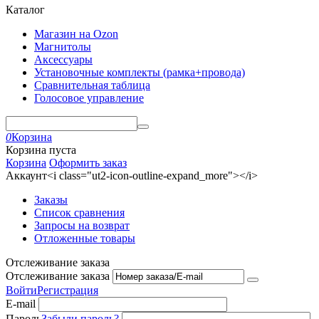
Каталог
Магазин на Ozon
Магнитолы
Аксессуары
Установочные комплекты (рамка+провода)
Сравнительная таблица
Голосовое управление
0
Корзина
Корзина пуста
Корзина
Оформить заказ
Аккаунт<i class="ut2-icon-outline-expand_more"></i>
Заказы
Список сравнения
Запросы на возврат
Отложенные товары
Отслеживание заказа
Отслеживание заказа
Войти
Регистрация
E-mail
Пароль
Забыли пароль?