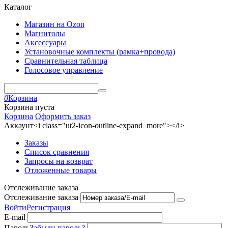
Каталог
Магазин на Ozon
Магнитолы
Аксессуары
Установочные комплекты (рамка+провода)
Сравнительная таблица
Голосовое управление
0
Корзина
Корзина пуста
Корзина
Оформить заказ
Аккаунт<i class="ut2-icon-outline-expand_more"></i>
Заказы
Список сравнения
Запросы на возврат
Отложенные товары
Отслеживание заказа
Отслеживание заказа
Войти
Регистрация
E-mail
Пароль
Забыли пароль?