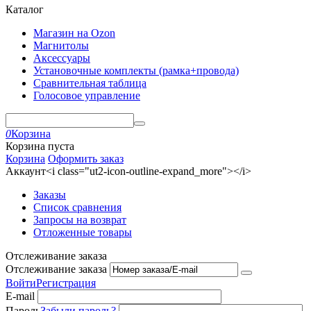
Каталог
Магазин на Ozon
Магнитолы
Аксессуары
Установочные комплекты (рамка+провода)
Сравнительная таблица
Голосовое управление
0
Корзина
Корзина пуста
Корзина
Оформить заказ
Аккаунт<i class="ut2-icon-outline-expand_more"></i>
Заказы
Список сравнения
Запросы на возврат
Отложенные товары
Отслеживание заказа
Отслеживание заказа
Войти
Регистрация
E-mail
Пароль
Забыли пароль?