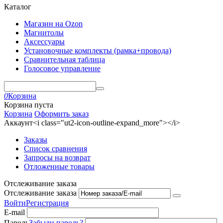
Каталог
Магазин на Ozon
Магнитолы
Аксессуары
Установочные комплекты (рамка+провода)
Сравнительная таблица
Голосовое управление
0
Корзина
Корзина пуста
Корзина
Оформить заказ
Аккаунт<i class="ut2-icon-outline-expand_more"></i>
Заказы
Список сравнения
Запросы на возврат
Отложенные товары
Отслеживание заказа
Отслеживание заказа
Войти
Регистрация
E-mail
Пароль
Забыли пароль?