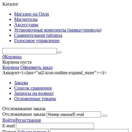
Каталог
Магазин на Ozon
Магнитолы
Аксессуары
Установочные комплекты (рамка+провода)
Сравнительная таблица
Голосовое управление
0
Корзина
Корзина пуста
Корзина
Оформить заказ
Аккаунт<i class="ut2-icon-outline-expand_more"></i>
Заказы
Список сравнения
Запросы на возврат
Отложенные товары
Отслеживание заказа
Отслеживание заказа
Войти
Регистрация
E-mail
Пароль
Забыли пароль?