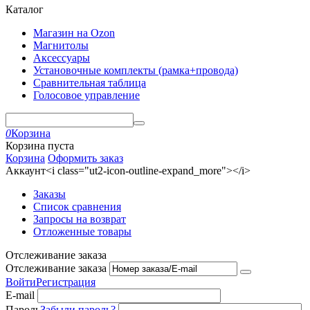
Каталог
Магазин на Ozon
Магнитолы
Аксессуары
Установочные комплекты (рамка+провода)
Сравнительная таблица
Голосовое управление
0
Корзина
Корзина пуста
Корзина
Оформить заказ
Аккаунт<i class="ut2-icon-outline-expand_more"></i>
Заказы
Список сравнения
Запросы на возврат
Отложенные товары
Отслеживание заказа
Отслеживание заказа
Войти
Регистрация
E-mail
Пароль
Забыли пароль?