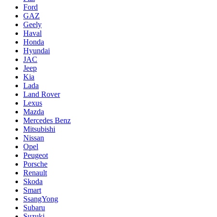
Ford
GAZ
Geely
Haval
Honda
Hyundai
JAC
Jeep
Kia
Lada
Land Rover
Lexus
Mazda
Mercedes Benz
Mitsubishi
Nissan
Opel
Peugeot
Porsche
Renault
Skoda
Smart
SsangYong
Subaru
Suzuki