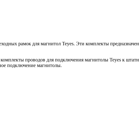
дных рамок для магнитол Teyes. Эти комплекты предназначены д
 комплекты проводов для подключения магнитолы Teyes к штатн
сное подключение магнитолы.