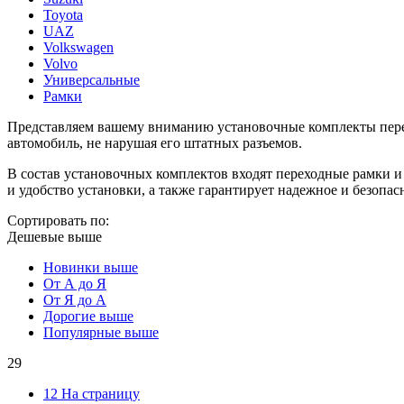
Toyota
UAZ
Volkswagen
Volvo
Универсальные
Рамки
Представляем вашему вниманию установочные комплекты перехо
автомобиль, не нарушая его штатных разъемов.
В состав установочных комплектов входят переходные рамки и
и удобство установки, а также гарантирует надежное и безопа
Сортировать по:
Дешевые выше
Новинки выше
От А до Я
От Я до А
Дорогие выше
Популярные выше
29
12 На страницу