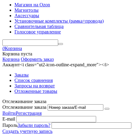
Магазин на Ozon
Магнитолы
Аксессуары
Установочные комплекты (рамка+провода)
Сравнительная таблица
Голосовое управление
0
Корзина
Корзина пуста
Корзина
Оформить заказ
Аккаунт<i class="ut2-icon-outline-expand_more"></i>
Заказы
Список сравнения
Запросы на возврат
Отложенные товары
Отслеживание заказа
Отслеживание заказа
Войти
Регистрация
E-mail
Пароль
Забыли пароль?
Создать учетную запись