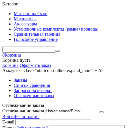
Каталог
Магазин на Ozon
Магнитолы
Аксессуары
Установочные комплекты (рамка+провода)
Сравнительная таблица
Голосовое управление
0
Корзина
Корзина пуста
Корзина
Оформить заказ
Аккаунт<i class="ut2-icon-outline-expand_more"></i>
Заказы
Список сравнения
Запросы на возврат
Отложенные товары
Отслеживание заказа
Отслеживание заказа
Войти
Регистрация
E-mail
Пароль
Забыли пароль?