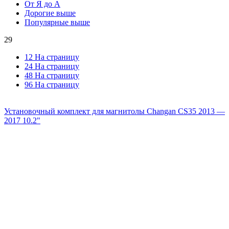
От Я до А
Дорогие выше
Популярные выше
29
12 На страницу
24 На страницу
48 На страницу
96 На страницу
Установочный комплект для магнитолы Changan CS35 2013 —
2017 10.2"