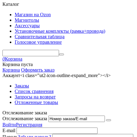
Каталог
Магазин на Ozon
Магнитолы
Аксессуары
Установочные комплекты (рамка+провода)
Сравнительная таблица
Голосовое управление
0
Корзина
Корзина пуста
Корзина
Оформить заказ
Аккаунт<i class="ut2-icon-outline-expand_more"></i>
Заказы
Список сравнения
Запросы на возврат
Отложенные товары
Отслеживание заказа
Отслеживание заказа
Войти
Регистрация
E-mail
Пароль
Забыли пароль?