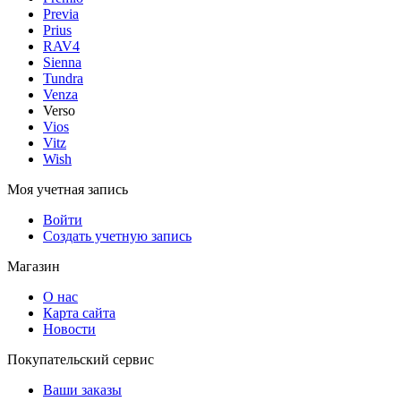
Previa
Prius
RAV4
Sienna
Tundra
Venza
Verso
Vios
Vitz
Wish
Моя учетная запись
Войти
Создать учетную запись
Магазин
О нас
Карта сайта
Новости
Покупательский сервис
Ваши заказы