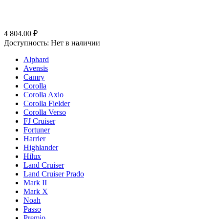
4 804.00
₽
Доступность:
Нет в наличии
Alphard
Avensis
Camry
Corolla
Corolla Axio
Corolla Fielder
Corolla Verso
FJ Cruiser
Fortuner
Harrier
Highlander
Hilux
Land Cruiser
Land Cruiser Prado
Mark II
Mark X
Noah
Passo
Premio