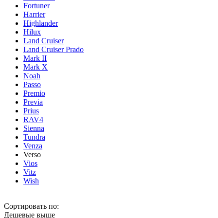
Fortuner
Harrier
Highlander
Hilux
Land Cruiser
Land Cruiser Prado
Mark II
Mark X
Noah
Passo
Premio
Previa
Prius
RAV4
Sienna
Tundra
Venza
Verso
Vios
Vitz
Wish
Сортировать по:
Дешевые выше