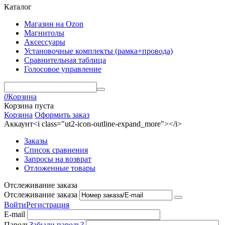
Каталог
Магазин на Ozon
Магнитолы
Аксессуары
Установочные комплекты (рамка+провода)
Сравнительная таблица
Голосовое управление
0
Корзина
Корзина пуста
Корзина
Оформить заказ
Аккаунт<i class="ut2-icon-outline-expand_more"></i>
Заказы
Список сравнения
Запросы на возврат
Отложенные товары
Отслеживание заказа
Отслеживание заказа
Войти
Регистрация
E-mail
Пароль
Забыли пароль?